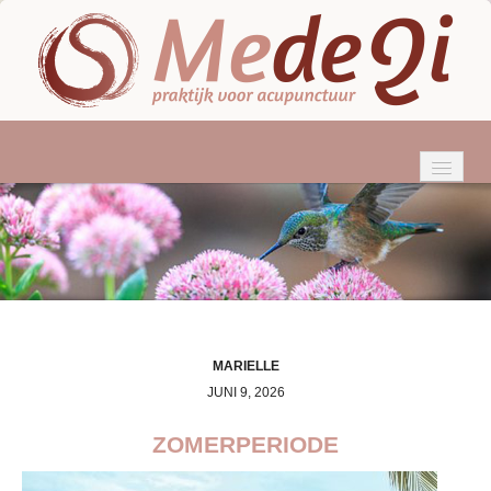
HOME
WIE BEN IK?
ACUPUNCTUUR
KLACHTEN
MARIELLE
JUNI 9, 2026
BEHANDELINGEN
ZOMERPERIODE
TARIEVEN & VERGOEDINGEN