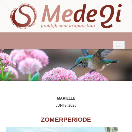
HOME
WIE BEN IK?
ACUPUNCTUUR
KLACHTEN
MARIELLE
JUNI 9, 2026
BEHANDELINGEN
ZOMERPERIODE
TARIEVEN & VERGOEDINGEN