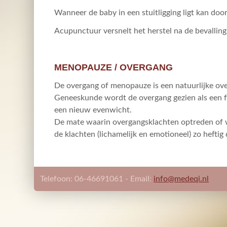
Wanneer de baby in een stuitligging ligt kan doo
Acupunctuur versnelt het herstel na de bevalling 
MENOPAUZE / OVERGANG
De overgang of menopauze is een natuurlijke ove
Geneeskunde wordt de overgang gezien als een f
een nieuw evenwicht.
De mate waarin overgangsklachten optreden of w
de klachten (lichamelijk en emotioneel) zo hefti
Telefoon: 06-46691061 - Email:
info@medeqi.nl