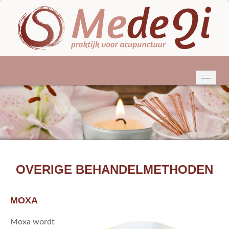
HOME
WIE BEN IK?
ACUPUNCTUUR
KLACHTEN
OVERIGE BEHANDELMETHODEN
BEHANDELINGEN
MOXA
TARIEVEN & VERGOEDINGEN
Moxa wordt