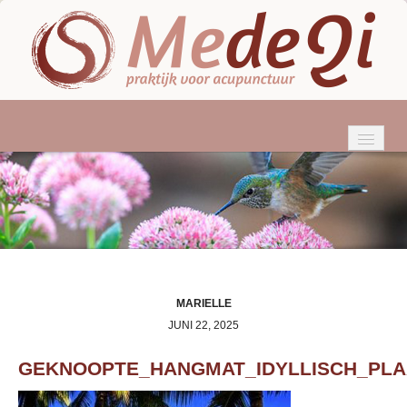
HOME
WIE BEN IK?
ACUPUNCTUUR
KLACHTEN
MARIELLE
JUNI 22, 2025
BEHANDELINGEN
GEKNOOPTE_HANGMAT_IDYLLISCH_PLA
TARIEVEN & VERGOEDINGEN