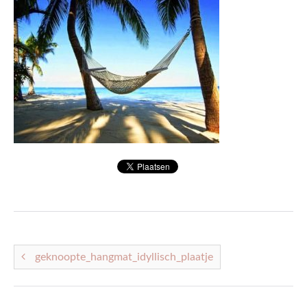
ACTUEEL
CONTACT
geknoopte_hangmat_idyllisch_plaatje