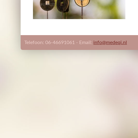
Telefoon: 06-46691061 - Email:
info@medeqi.nl