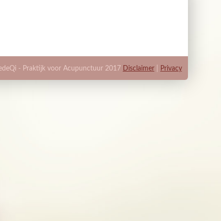
edeQi - Praktijk voor Acupunctuur 2017
Disclaimer
|
Privacy